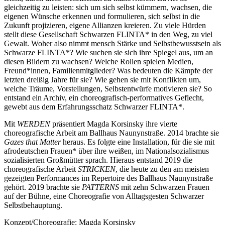
gleichzeitig zu leisten: sich um sich selbst kümmern, wachsen, die
eigenen Wünsche erkennen und formulieren, sich selbst in die
Zukunft projizieren, eigene Allianzen kreieren. Zu viele Hürden
stellt diese Gesellschaft Schwarzen FLINTA* in den Weg, zu viel
Gewalt. Woher also nimmt mensch Stärke und Selbstbewusstsein als
Schwarze FLINTA*? Wie suchen sie sich ihre Spiegel aus, um an
diesen Bildern zu wachsen? Welche Rollen spielen Medien,
Freund*innen, Familienmitglieder? Was bedeuten die Kämpfe der
letzten dreißig Jahre für sie? Wie gehen sie mit Konflikten um,
welche Träume, Vorstellungen, Selbstentwürfe motivieren sie? So
entstand ein Archiv, ein choreografisch-performatives Geflecht,
gewebt aus dem Erfahrungsschatz Schwarzer FLINTA*.
Mit
WERDEN
präsentiert Magda Korsinsky ihre vierte
choreografische Arbeit am Ballhaus Naunynstraße. 2014 brachte sie
Gazes that Matter
heraus. Es folgte eine Installation, für die sie mit
afrodeutschen Frauen* über ihre weißen, im Nationalsozialismus
sozialisierten Großmütter sprach. Hieraus entstand 2019 die
choreografische Arbeit
STRICKEN
, die heute zu den am meisten
gezeigten Performances im Repertoire des Ballhaus Naunynstraße
gehört. 2019 brachte sie
PATTERNS
mit zehn Schwarzen Frauen
auf der Bühne, eine Choreografie von Alltagsgesten Schwarzer
Selbstbehauptung.
Konzept/Choreografie: Magda Korsinsky